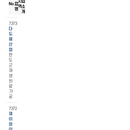
지
섬유
업
No.
업
역
소
음식료품
명
개
출판/인쇄/기록매체복제
기타전기기계/전기변환장치
7373
다
제1차금속
도
해
산
업
완
도
군
재
생
원
료
가
공
7372
제
이
와
이