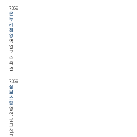
7359
온
누
리
해
양
영
암
군
수
족
관
7358
삼
보
스
틸
영
암
군
고
철,
구