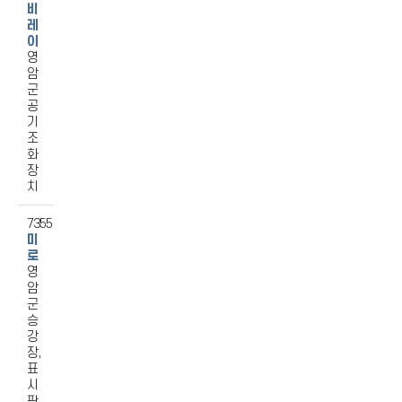
비
레
이
영
암
군
공
기
조
화
장
치
7355
미
로
영
암
군
승
강
장,
표
시
판