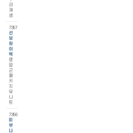
리
재
생
7357
선
보
하
이
텍
영
암
군
패
키
지
유
니
트
7356
미
부
나