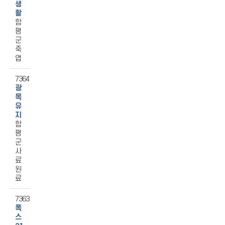
생
활
함
평
군
죽
엽
7364
광
목
유
지
함
평
군
사
료
원
료
7363
폭
스