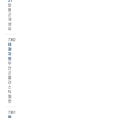
21
함
평
군
재
생
유
7362
태
광
자
원
무
안
군
플
라
스
틱
펠
렛
7361
에