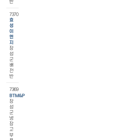
반
7370
효
성
이
엔
지
장
성
군
배
전
반
7369
BTM&P
장
성
군
냉
장
고
부