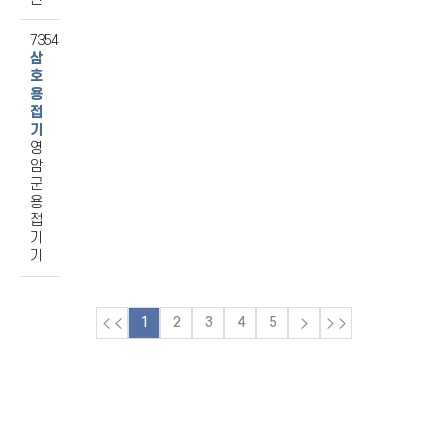
7354
삼
호
용
접
기
영
암
군
용
접
기
기
1
2
3
4
5