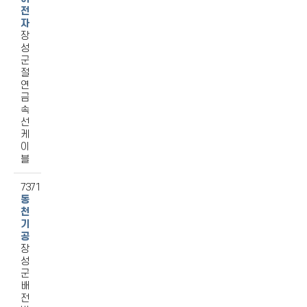
전
자
장
성
군
절
연
금
속
선
케
이
블
7371
동
천
기
공
장
성
군
배
전