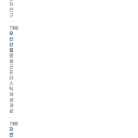
차
전
구
7366
우
신
산
업
영
광
군
프
라
스
틱
재
생
재
료
7365
자
연