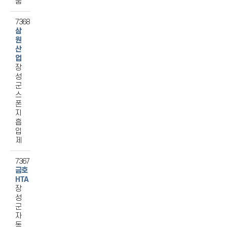
품
7368
삼
원
산
업
장
성
군
스
폰
지
흡
입
제
7367
금호
HTA
장
성
군
자
동