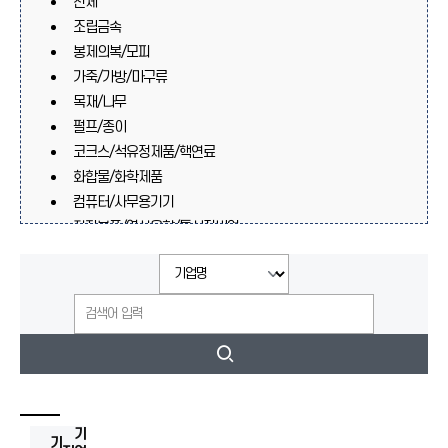
전체
조립금속
봉제의복/모피
가죽/가방/마구류
목재/나무
펄프/종이
코크스/석유정제품/핵연료
화합물/화학제품
컴퓨터/사무용기기
전자부품/영상음향/통신장비업
의료/정밀/광학기기/시계
자동차/트레일러
기타운송장비
가구/기타제품
재생재료가공처리
고무/플라스틱
기타기계/장비
비금속광물제품
기
기