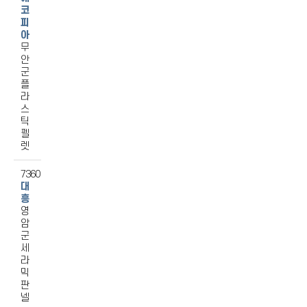
코
피
아
무
안
군
플
라
스
틱
펠
렛
7360
대
흥
영
암
군
세
라
믹
판
넬