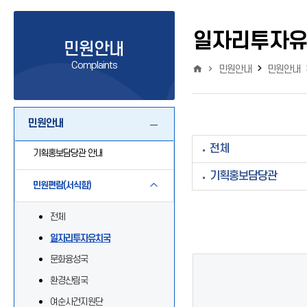
일자리투자
민원안내
Complaints
민원안내
민원안내
민원안내
전체
기획홍보담당관 안내
기획홍보담당관
민원편람(서식함)
전체
일자리투자유치국
문화융성국
환경산림국
여순사건지원단