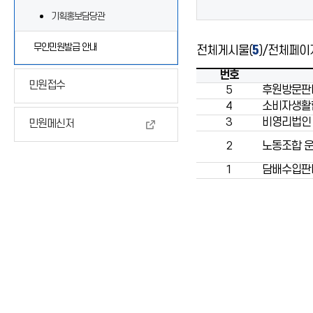
기획홍보담당관
무인민원발급 안내
전체게시물(
5
)
/
전체페이
번호
민원접수
5
후원방문판
4
소비자생활협
3
비영리법인
민원메신저
2
노동조합 운
1
담배수입판