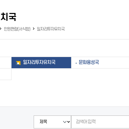
유치국
민원편람(서식함)
일자리투자유치국
일자리투자유치국
문화융성국