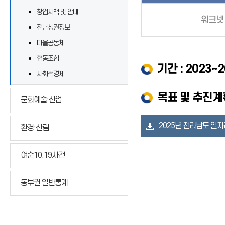
창업시책 및 안내
워크넷
전남상권정보
마을공동체
협동조합
기간 : 2023~2
사회적경제
목표 및 추진계
문화예술·산업
2025년 전라남도 일
환경·산림
여순10.19사건
동부권 일반통계