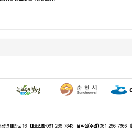
해룡면 매안로 16
대표전화
061-286-7843
당직실(주말)
061-286-7666