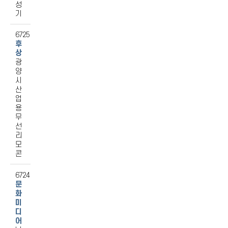
성
기
6725
후
상
광
양
시
산
업
용
무
선
리
모
콘
6724
문
화
미
디
어