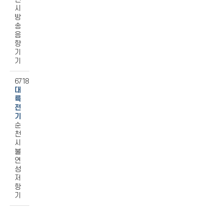
시
방
송
음
향
기
기
6718
대
륙
전
기
순
천
시
불
연
성
저
항
기