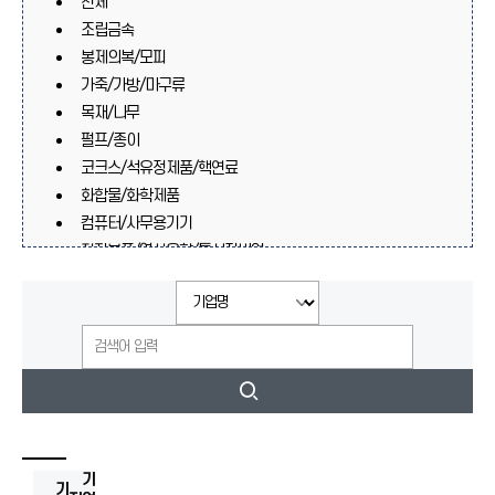
전체
조립금속
봉제의복/모피
가죽/가방/마구류
목재/나무
펄프/종이
코크스/석유정제품/핵연료
화합물/화학제품
컴퓨터/사무용기기
전자부품/영상음향/통신장비업
의료/정밀/광학기기/시계
자동차/트레일러
기타운송장비
가구/기타제품
재생재료가공처리
고무/플라스틱
기타기계/장비
비금속광물제품
기
기