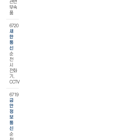
관련
부속
품
6720
새
한
통
신
순
천
시
전화
기,
CCTV
6719
금
안
정
보
통
신
순
천