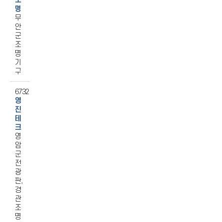
조
명
무
안
군
조
명
기
구
6732
영
진
테
크
영
암
군
전
광
판,
경
관
조
명