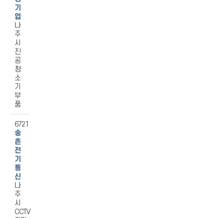
기
업
나
주
시
진
공
청
소
기
부
품
6721
송
촌
전
기
통
신
나
주
시
CCTV