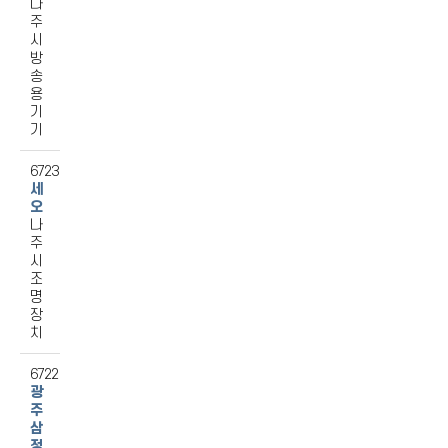
나
주
시
방
송
용
기
기
6723
세
오
나
주
시
조
명
장
치
6722
광
주
삼
정