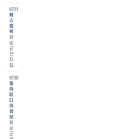
6731
에
스
엠
택
화
순
군
전
자
칩
6730
동
아
미
디
어
정
보
화
순
군