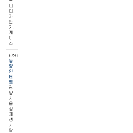
모
니
터,
자
판
기,
케
이
스
6726
동
양
인
터
엠
광
양
시
음
성
재
생
기
확