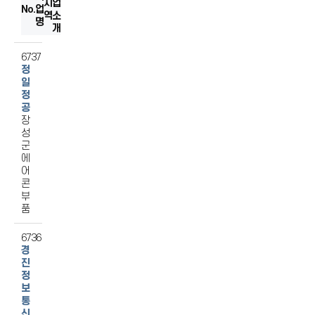
지
섬유
업
No.
업
역
소
음식료품
명
개
출판/인쇄/기록매체복제
기타전기기계/전기변환장치
6737
정
제1차금속
일
정
공
장
성
군
에
어
콘
부
품
6736
경
진
정
보
통
신