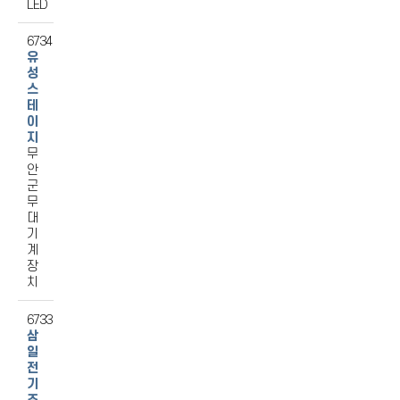
LED
6734
유
성
스
테
이
지
무
안
군
무
대
기
계
장
치
6733
삼
일
전
기