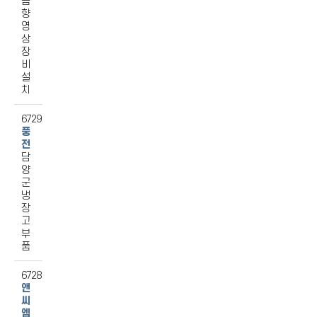
음
향
영
상
장
비
설
치
6729
풍
전
담
양
군
냉
장
고
부
품
6728
앤
씨
엠