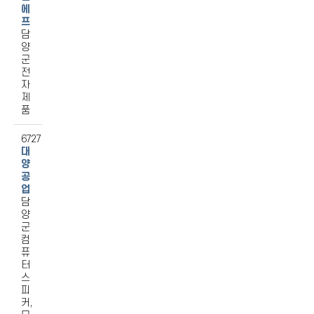
에
프
담
양
군
전
자
제
품
6727
대
양
공
업
담
양
군
컴
퓨
터
스
피
커,