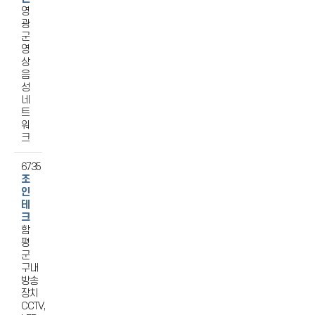
영
광
군
영
상
음
성
네
트
워
크
6735
조
인
테
크
함
평
군
구내
방송
장치
CCTV,