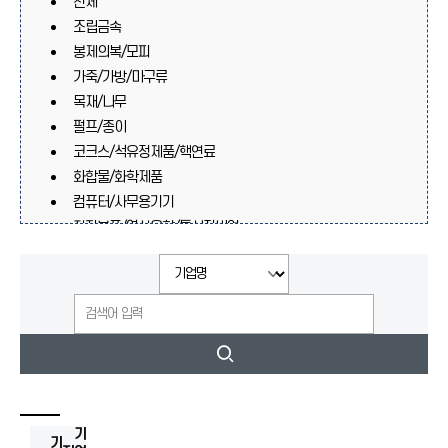
전체
조립금속
봉제의복/모피
가죽/가방/마구류
목재/나무
펄프/종이
코크스/석유정제품/핵연료
화합물/화학제품
컴퓨터/사무용기기
전자부품/영상음향/통신장비업
의료/정밀/광학기기/시계
자동차/트레일러
기타운송장비
가구/기타제품
재생재료가공처리
고무/플라스틱
기타기계/장비
비금속광물제품
기
기