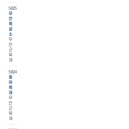
5825
무
안
목
공
소
무
안
군
목
재
5824
동
아
목
재
무
안
군
목
재