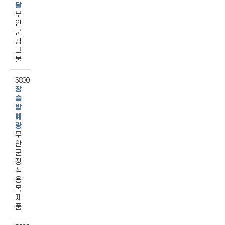
달
무
안
군
광
고
물
5830
장
승
방
예
랑
무
안
군
장
식
용
목
제
품