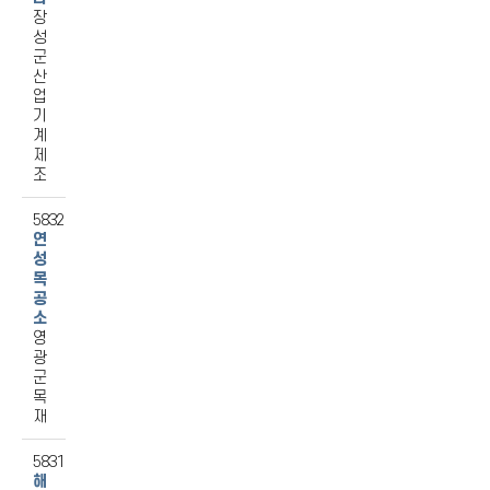
장
성
군
산
업
기
계
제
조
5832
연
성
목
공
소
영
광
군
목
재
5831
해