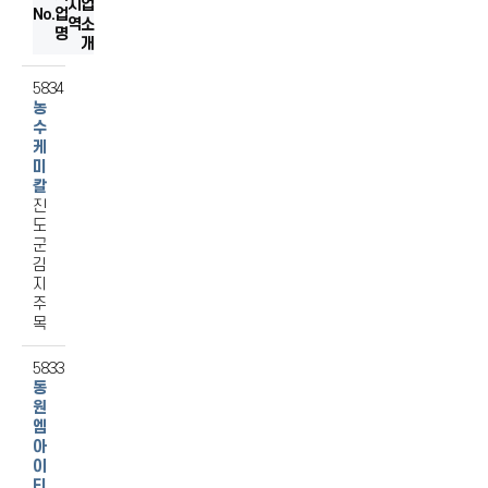
지
섬유
업
No.
업
역
소
음식료품
명
개
출판/인쇄/기록매체복제
기타전기기계/전기변환장치
5834
농
제1차금속
수
케
미
칼
진
도
군
김
지
주
목
5833
동
원
엠
아
이
티