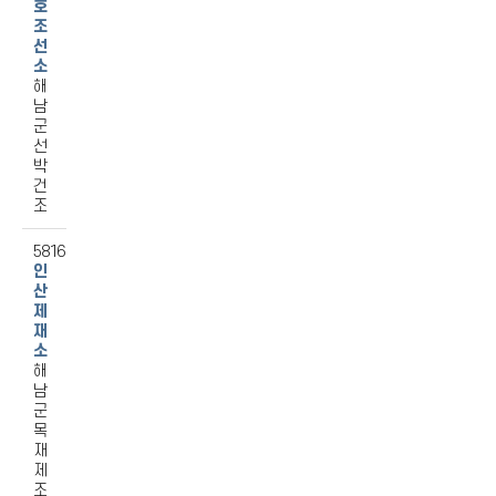
호
조
선
소
해
남
군
선
박
건
조
5816
인
산
제
재
소
해
남
군
목
재
제
조