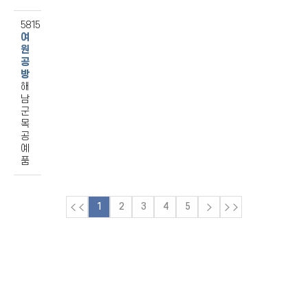
5815
여
원
공
방
해
남
군
목
공
예
품
1
2
3
4
5