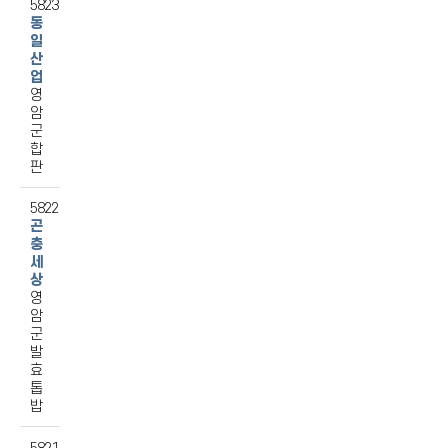
5823
동
일
산
업
영
암
군
합
판
5822
곤
충
세
상
영
암
군
발
효
톱
밥