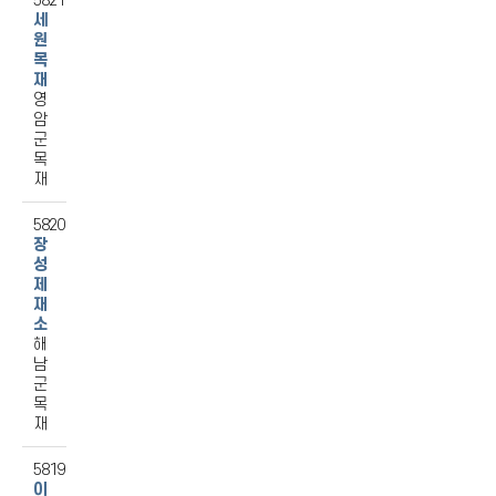
5821
세
원
목
재
영
암
군
목
재
5820
장
성
제
재
소
해
남
군
목
재
5819
이