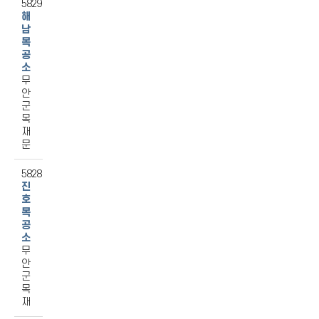
5829
해
남
목
공
소
무
안
군
목
재
문
5828
진
호
목
공
소
무
안
군
목
재