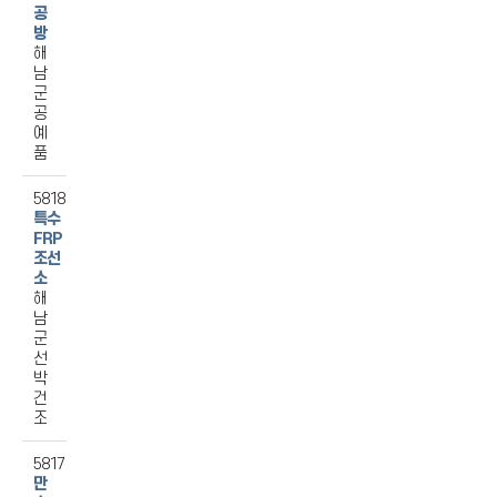
공
방
해
남
군
공
예
품
5818
특수
FRP
조선
소
해
남
군
선
박
건
조
5817
만