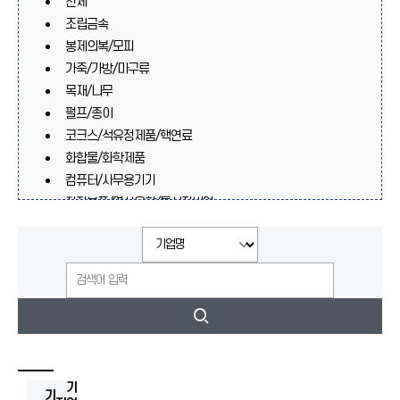
전체
조립금속
봉제의복/모피
가죽/가방/마구류
목재/나무
펄프/종이
코크스/석유정제품/핵연료
화합물/화학제품
컴퓨터/사무용기기
전자부품/영상음향/통신장비업
의료/정밀/광학기기/시계
자동차/트레일러
기타운송장비
가구/기타제품
재생재료가공처리
고무/플라스틱
기타기계/장비
비금속광물제품
기
기