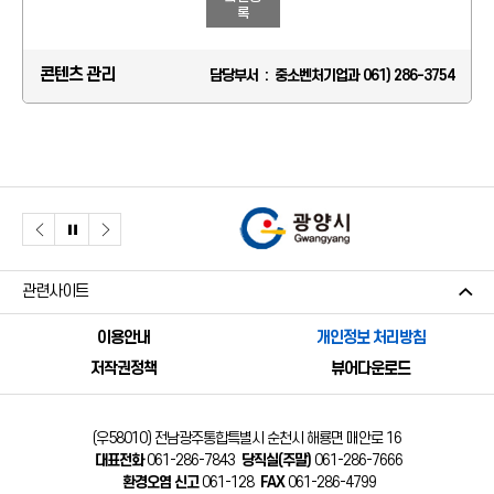
록
콘텐츠 관리
담당부서 : 중소벤처기업과 061) 286-3754
관련사이트
이용안내
개인정보 처리방침
저작권정책
뷰어다운로드
(우58010) 전남광주통합특별시 순천시 해룡면 매안로 16
대표전화
061-286-7843
당직실(주말)
061-286-7666
환경오염 신고
061-128
FAX
061-286-4799