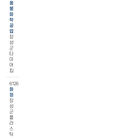
용
봉
화
학
공
업
장
성
군
타
이
어
칩
6126
화
정
장
성
군
플
라
스
틱