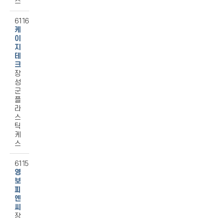
스
6116
케
이
지
테
크
장
성
군
플
라
스
틱
케
스
6115
영
보
피
엔
씨
장