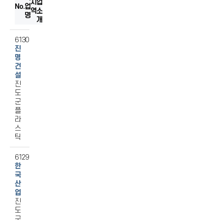
지
섬유
업
No.
업
역
소
음식료품
명
개
출판/인쇄/기록매체복제
기타전기기계/전기변환장치
6130
진
제1차금속
명
건
설
진
도
군
플
라
스
틱
6129
한
국
산
업
진
도
군