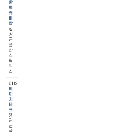
한
맥
캐
미
칼
장
성
군
플
라
스
틱
박
스
6112
에
이
치
테
크
영
광
군
플