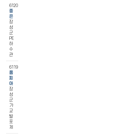
6120
종
은
장
성
군
PE
하
수
관
6119
품
피
아
장
성
군
가
교
발
포
제