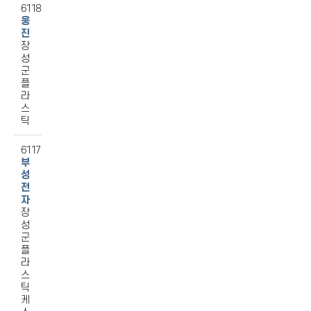
6118
웅
진
장
성
군
플
라
스
틱
6117
부
성
전
자
장
성
군
플
라
스
틱
케