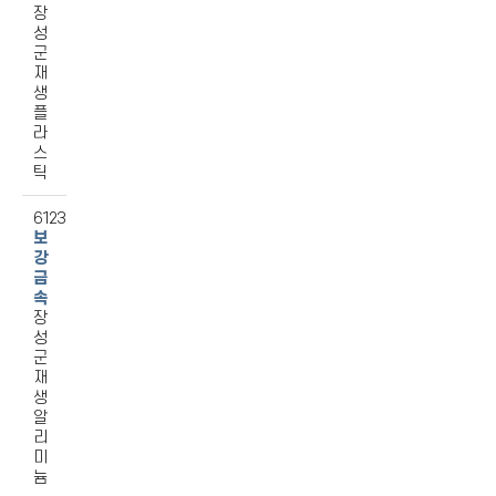
장
성
군
재
생
플
라
스
틱
6123
보
강
금
속
장
성
군
재
생
알
리
미
늄