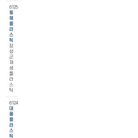
6125
동
해
플
라
스
틱
장
성
군
재
생
플
라
스
틱
6124
대
율
플
라
스
틱