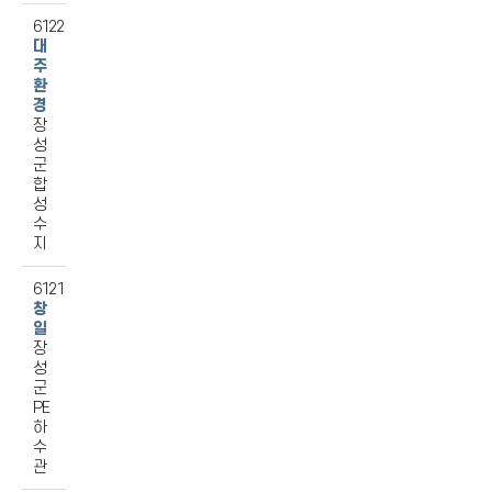
6122
대
주
환
경
장
성
군
합
성
수
지
6121
창
일
장
성
군
PE
하
수
관