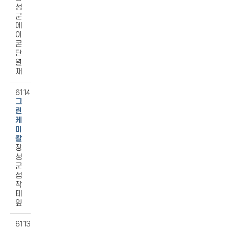
성
군
에
어
콘
단
열
재
6114
그
린
케
미
칼
장
성
군
접
착
테
잎
6113