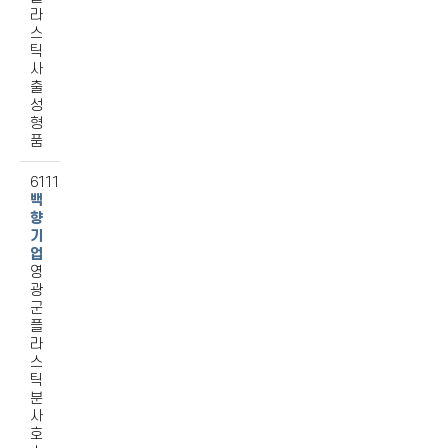
라
스
틱
사
출
성
형
품
6111
백
향
기
업
영
광
군
플
라
스
틱
분
사
호