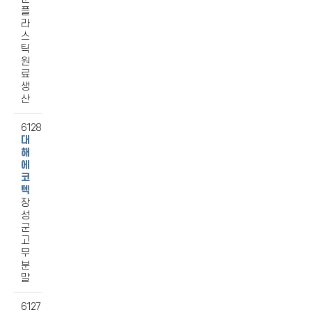
플
라
스
틱
원
료
생
산
6128
대
해
에
코
텍
장
성
군
고
무
분
말
6127