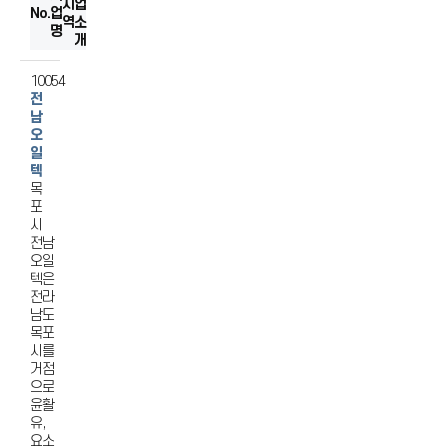
지
섬유
업
No.
업
역
소
음식료품
명
개
출판/인쇄/기록매체복제
기타전기기계/전기변환장치
10054
전
제1차금속
남
오
일
텍
목
포
시
전남
오일
텍은
전라
남도
목포
시를
거점
으로
윤활
유,
요소