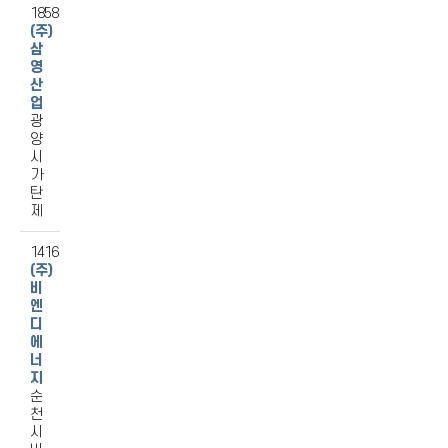
1858
(주)
삼
영
산
업
광
양
시
가
탄
제
1416
(주)
비
엔
디
에
너
지
순
천
시