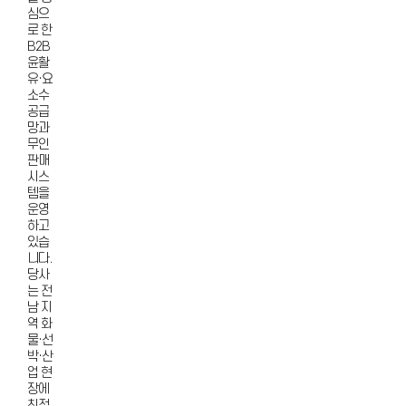
심으
로 한
B2B
윤활
유·요
소수
공급
망과
무인
판매
시스
템을
운영
하고
있습
니다.
당사
는 전
남 지
역 화
물·선
박·산
업 현
장에
최적