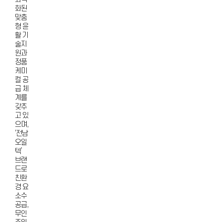
화된
맞춤
형 윤
활 기
술지
원과
정품
케미
컬 공
급 체
계를
갖추
고 있
으며,
‘전남
오일
텍’
브랜
드로
친환
경 요
소수
공급,
무인