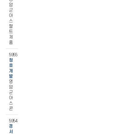
암
군
아
스
팔
트
제
품
5955
청
호
개
발
영
암
군
아
스
콘
5954
경
서