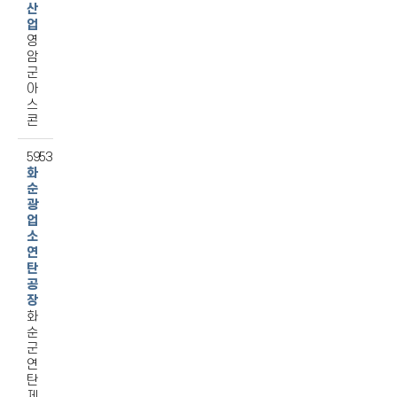
산
업
영
암
군
아
스
콘
5953
화
순
광
업
소
연
탄
공
장
화
순
군
연
탄
제