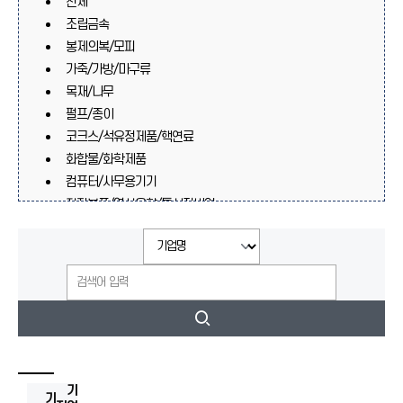
전체
조립금속
봉제의복/모피
가죽/가방/마구류
목재/나무
펄프/종이
코크스/석유정제품/핵연료
화합물/화학제품
컴퓨터/사무용기기
전자부품/영상음향/통신장비업
의료/정밀/광학기기/시계
자동차/트레일러
기타운송장비
가구/기타제품
재생재료가공처리
고무/플라스틱
기타기계/장비
비금속광물제품
기
기