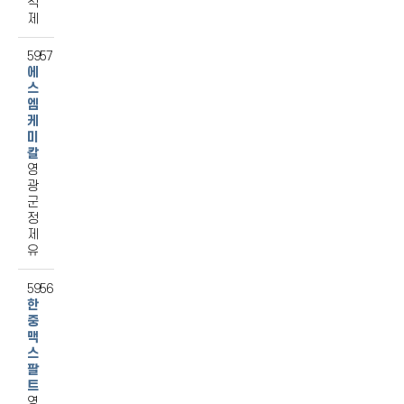
석
제
5957
에
스
엠
케
미
칼
영
광
군
정
제
유
5956
한
중
맥
스
팔
트
영