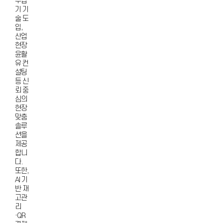
주입
기 기
술 도
입,
산업
현장
윤활
유 컨
설팅
등 신
뢰 중
심의
현장
맞춤
솔루
션을
제공
합니
다.
또한,
AI 기
반 재
고관
리
·QR