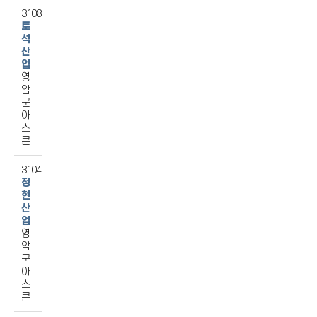
3108
토
석
산
업
영
암
군
아
스
콘
3104
정
현
산
업
영
암
군
아
스
콘