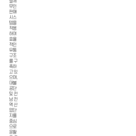
결제
무인
판매
시스
템을
적용
하여
효율
적인
유통
구조
를 구
축하
고 있
으며,
대불
공단
및 전
남 전
역 산
업단
지를
중심
으로
윤활