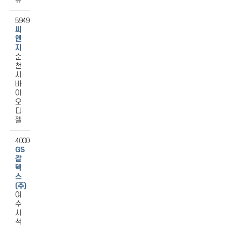
유
5949
씨
앤
지
순
천
시
바
이
오
디
젤
4000
GS
칼
텍
스
(주)
여
수
시
석