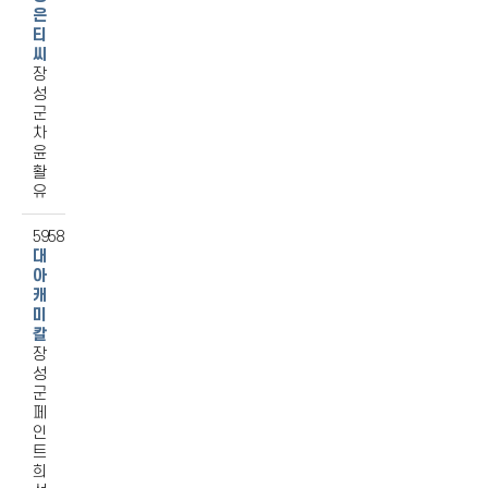
은
티
씨
장
성
군
차
윤
활
유
5958
대
아
캐
미
칼
장
성
군
페
인
트
희