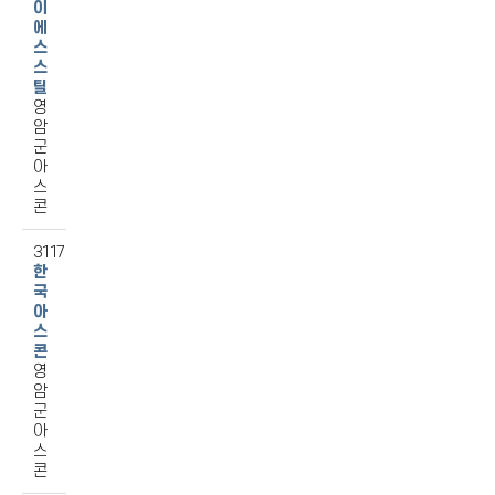
이
에
스
스
틸
영
암
군
아
스
콘
3117
한
국
아
스
콘
영
암
군
아
스
콘