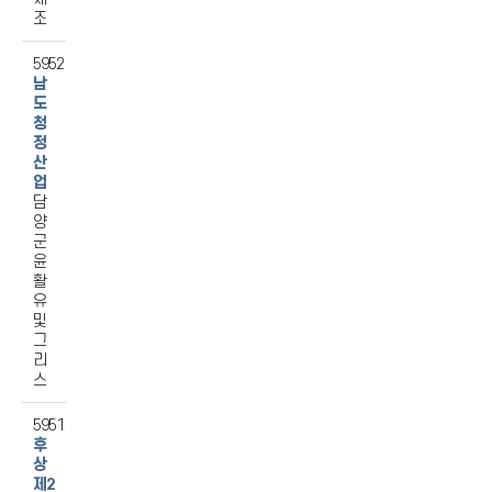
조
5952
남
도
청
정
산
업
담
양
군
윤
활
유
및
그
리
스
5951
후
상
제2