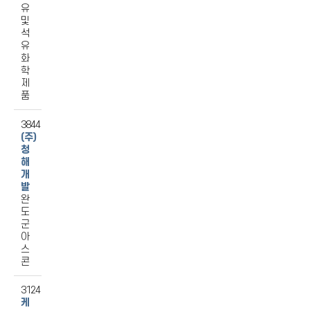
유
및
석
유
화
학
제
품
3844
(주)
청
해
개
발
완
도
군
아
스
콘
3124
케