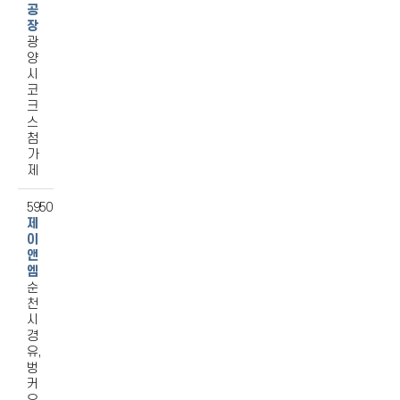
공
장
광
양
시
코
크
스
첨
가
제
5950
제
이
앤
엠
순
천
시
경
유,
벙
커