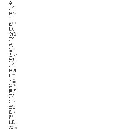
수,
산업
용 오
일,
암모
니아
수(화
공약
품)
등 각
종 자
동차·
산업
용 케
미컬
제품
을 전
문 공
급하
는 기
술영
업 기
업입
니다.
2015