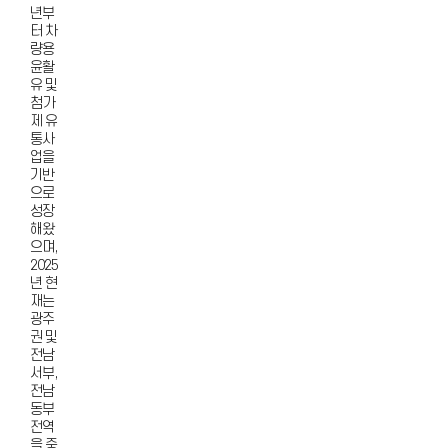
년부
터 차
량용
윤활
유 및
첨가
제 유
통사
업을
기반
으로
성장
해왔
으며,
2025
년 현
재는
광주
권 및
전남
서부,
전남
동부
전역
을 중