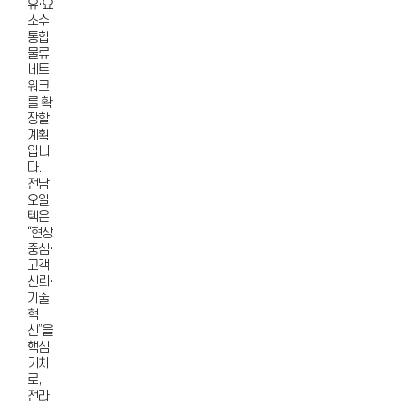
유·요
소수
통합
물류
네트
워크
를 확
장할
계획
입니
다.
전남
오일
텍은
“현장
중심·
고객
신뢰·
기술
혁
신”을
핵심
가치
로,
전라