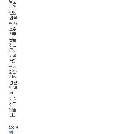
남도
산업
현장
의 윤
활·요
소수
전문
공급
허브
로서
지역
경제
활성
화와
친환
경 산
업 발
전에
기여
하고
있습
니다.
5959
영