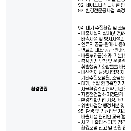
92. 세이프티존 디지털 안전
93. 환경전문공사업, 측정대
94. 대기 수질환경 및 소음·
- 배출시설의 설치(변경)허가
- 배출시설 및 방지시설의 
- 연료의 공급·판매·사용에
- 연료의 제조·공급·판매·
- 배출부과금(초과, 기본) 및
- 측정기기 부착 및 운영관리
- 휘발성유기화합물을 배출하
- 비산먼지 발생사업장 지도
- 기타수질오염원, 소음진동
- 대기, 수질 환경측정기기(T
환경민원
- 자율환경관리협약 관리업
- 자율점검업소 지정관리
- 환경친화기업 지정관련 
- 위반사업장 행정처분 및 과
95. 환경 및 민원업무 처리(
- 배출시설 관리인 교육(법정
- 시군 배출업소 기동·점검반
- 환경오염 신고 및 민원 업무