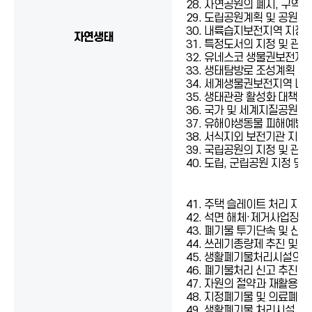
28. 자연공원의 폐지, 구역조
29. 도립공원계획 및 공원계
30. 내륙습지보전지역 지정
자연생태
31. 특정도서의 지정 및 관리
32. 유네스코 생물권보전지역
33. 생태탐방로 조성계획 수
34. 세계생물권보전지역 네트
35. 생태관광 활성화 대책 
36. 국가 및 세계지질공원 
37. 유해야생동물 피해예방
38. 서식지외 보전기관 지정
39. 국립공원의 지정 및 관리
40. 도립, 군립공원 지정 및 
41. 주택 슬레이트 처리 지
42. 석면 해체·제거사업장에
43. 폐기물 투기단속 및 신
44. 쓰레기종량제 추진 및 
45. 생활폐기물처리시설의 설
46. 폐기물처리 신고 추진
47. 자원의 절약과 재활용 
48. 지정폐기물 및 의료폐기
49. 생활폐기물 처리시설 설