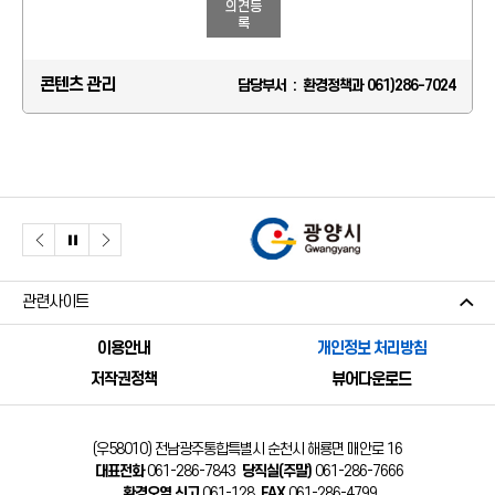
의견등
록
콘텐츠 관리
담당부서 : 환경정책과 061)286-7024
관련사이트
이용안내
개인정보 처리방침
저작권정책
뷰어다운로드
(우58010) 전남광주통합특별시 순천시 해룡면 매안로 16
대표전화
061-286-7843
당직실(주말)
061-286-7666
환경오염 신고
061-128
FAX
061-286-4799