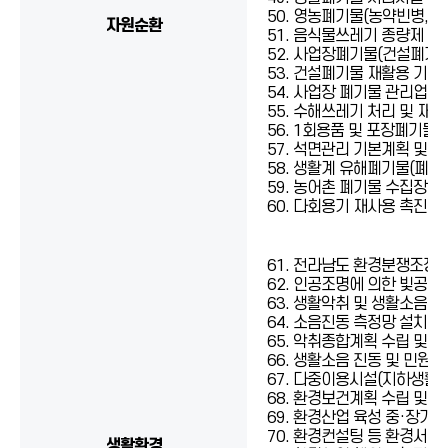
50. 영농폐기물(농약빈병, 
자원순환
51. 음식물쓰레기 종량제 추
52. 사업장폐기물(건설폐기물
53. 건설폐기물 재활용 기본
54. 사업장 폐기물 관리업무
55. 수해쓰레기 처리 및 재
56. 1회용품 및 포장폐기물 
57. 석면관리 기본계획 및 
58. 생활계 유해폐기물(폐의
59. 농어촌 폐기물 수집장 
60. 다회용기 재사용 촉진 
61. 전라남도 환경분쟁조정
62. 인공조명에 의한 빛공해
63. 생활악취 및 생활소음에
64. 소음진동 측정망 설치 
65. 악취종합계획 수립 및 
66. 생활소음 진동 및 민원 
67. 다중이용시설(지하생활공
68. 환경보건계획 수립 및 
69. 환경산업 육성 중·장기 
70. 환경컨설팅 등 환경서비
생활환경