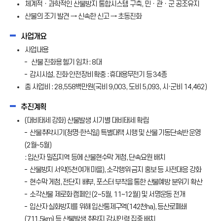
체계적ㆍ과학적인 산불방지 통합시스템 구축, 민ㆍ관ㆍ군 공조유지
산불의 조기 발견 → 신속한 신고 → 초동진화
사업개요
사업내용
산불 진화용 헬기 임차 : 8대
감시시설, 진화·안전장비 확충 : 휴대용무전기 등 34종
총 사업비 : 28,558백만원(국비 9,003, 도비 5,093, 시·군비 14,462)
추진계획
(대비태세 강화) 산불발생 시기별 대비태세 확립
산불취약시기(청명·한식일) 특별대책 시행 및 산불 기동단속반 운영
(2월~5월)
: 입산자 밀집지역 등에 산불현수막 게첨, 단속요원 배치
산불방지 서약(5천여개 마을), 소각행위 금지 홍보 등 사전대응 강화
현수막 게첨, 전단지 배부, 포스터 부착을 통한 산불예방 분위기 확산
소각산불 제로화 캠페인 (2~5월, 11~12월) 및 서명운동 전개
입산자 실화방지를 위해 입산통제구역(142천ha), 등산로폐쇄
(711.5km) 등 산불발생 취약지 감시인력 집중 배치