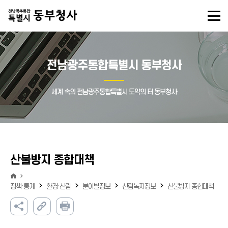
전남광주통합특별시 동부청사
세계 속의 전남광주통합특별시 도약의 터 동부청사
산불방지 종합대책
정책·통계
환경·산림
분야별정보
산림녹지정보
산불방지 종합대책