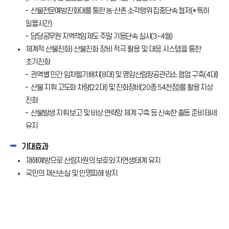
산불전문예방진화대를 통한 농·산촌 소각행위 집중단속 철저(* 특히
일몰시간)
담당공무원 지역책임제도 주말 기동단속 실시(3~4월)
체계적 산불진화) 산불진화 장비 적극 활용 및 대응 시스템을 통한
초기진화
권역별 민간 임차헬기배치(8대) 및 영암산림항공관리소 협업 구축(4대)
산불 지휘 고도화 차량(22대) 및 진화장비(20종 54천점)를 활용 지상
진화
산불발생 지휘 보고 및 비상 연락망 체계 구축 등 신속한 출동 준비 태세
유지
기대효과
재해예방으로 산림자원의 보호와 자연생태계 유지
국민의 재산손실 및 인명피해 방지