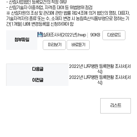
- 산림사업법인 등록요건의 적정 여부
- 산림기술자 이중취업, 자격증 대여 등 위법행위 점검
※ 산림자원의 조성 및 관리에 관한 법률 제24조에 의거 법인의 명칭, 대표자,
기술자격자의 종류 또는 수, 소재지 변경 시 농림축산식품부령으로 정하는 기
간(1개월) 내에 변경등록을 신청하여야 함
실태조사서(2022년).hwp
90KB
다운로드
첨부파일
미리보기
바로듣기
2022년 나무병원 등록현황 조사서(서
다음글
식)
2022년 나무병원 등록현황 조사서(서
이전글
식)
리스트