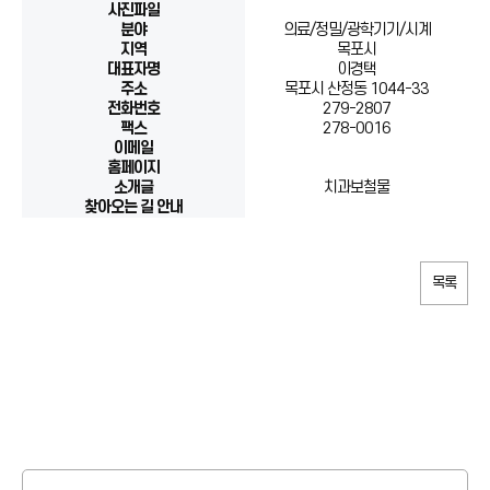
사진파일
분야
의료/정밀/광학기기/시계
지역
목포시
대표자명
이경택
주소
목포시 산정동 1044-33
전화번호
279-2807
팩스
278-0016
이메일
홈페이지
소개글
치과보철물
찾아오는 길 안내