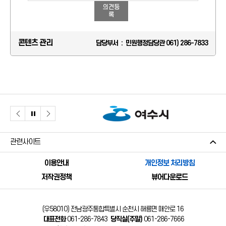
의견등
록
콘텐츠 관리
담당부서 : 민원행정담당관 061) 286-7833
관련사이트
이용안내
개인정보 처리방침
저작권정책
뷰어다운로드
(우58010) 전남광주통합특별시 순천시 해룡면 매안로 16
대표전화
061-286-7843
당직실(주말)
061-286-7666