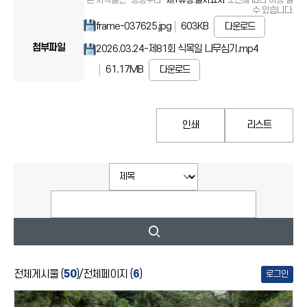
본 저작물은 "공공누리"
제1유형:출처표시
조건에 따라 이용 할
수 있습니다.
frame-037625.jpg
603KB
다운로드
첨부파일
2026.03.24-제81회 식목일 나무심기.mp4
61.17MB
다운로드
인쇄
리스트
전체게시물 (
50
)
/
전체페이지 (
6
)
로그인