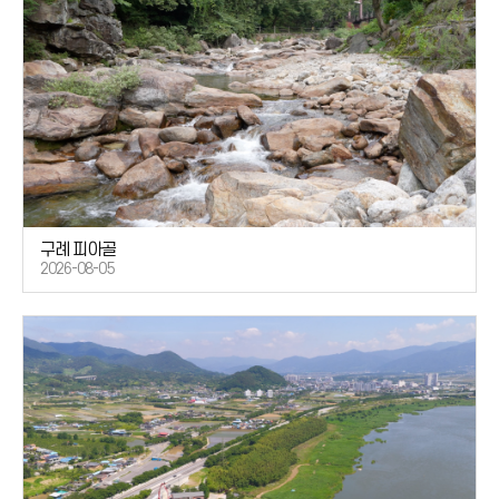
구례 피아골
2026-08-05