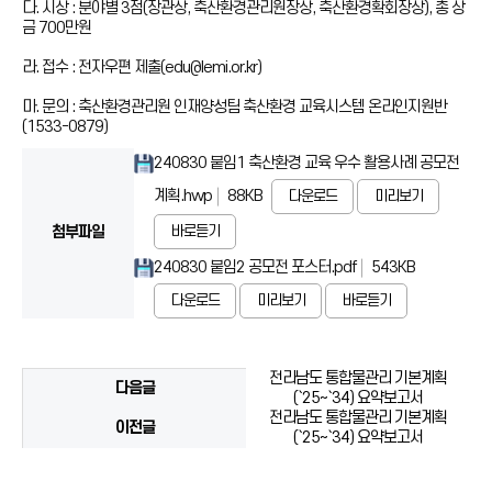
다. 시상 : 분야별 3점(장관상, 축산환경관리원장상, 축산환경확회장상), 총 상
금 700만원
라. 접수 : 전자우편 제출(edu@lemi.or.kr)
마. 문의 : 축산환경관리원 인재양성팀 축산환경 교육시스템 온라인지원반
(1533-0879)
240830 붙임1 축산환경 교육 우수 활용사례 공모전
계획.hwp
88KB
다운로드
미리보기
첨부파일
바로듣기
240830 붙임2 공모전 포스터.pdf
543KB
다운로드
미리보기
바로듣기
전라남도 통합물관리 기본계획
다음글
(`25~`34) 요약보고서
전라남도 통합물관리 기본계획
이전글
(`25~`34) 요약보고서