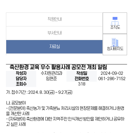
직원안내
조직도
부서안내
자료실
청사배치도
축산환경 교육 우수 활용사례 공모전 개최 알림
작성자
수자원관리과
작성일
2024-09-02
담당자
임현준
전화번호
061-286-7152
조회수
318
가. 접수기간 : 2024. 8. 30(금) ~ 9.27(금)
나. 공모분야
- (전문분야) 축산농가 및 가축분뇨 처리시설의 현장문제를 해결하거나 환경
을 개선한 사례
- (자유분야) 축산환경에 대한 지역주민 인식개선 방안을 제안하거나 공유하
고 싶은 사례