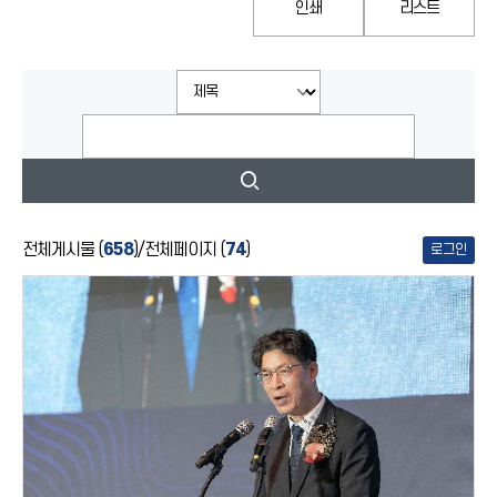
인쇄
리스트
전체게시물 (
658
)
/
전체페이지 (
74
)
로그인