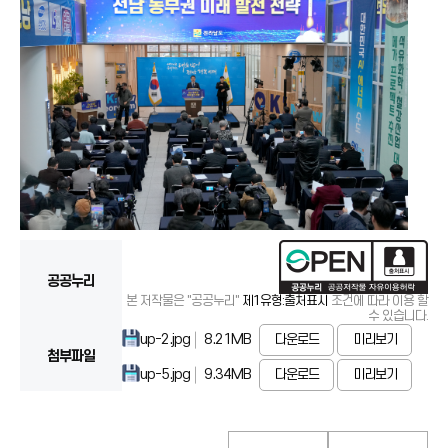
공공누리
본 저작물은 "공공누리"
제1유형:출처표시
조건에 따라 이용 할
수 있습니다.
up-2.jpg
8.21MB
다운로드
미리보기
첨부파일
up-5.jpg
9.34MB
다운로드
미리보기