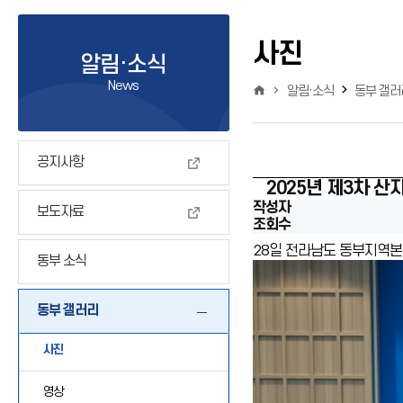
사진
알림·소식
News
알림·소식
동부 갤러
공지사항
2025년 제3차 
작성자
보도자료
조회수
28일 전라남도 동부지역본
동부 소식
동부 갤러리
사진
영상