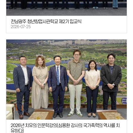
전남광주 청년창업사관학교 제2기 입교식
2026-07-25
2026년 치유의 인문학강의(심용환 강사의 국가촉력의 역사를 치
유하다)