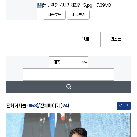
동부권 언론사 기자회견-5.jpg
7.39MB
다운로드
미리보기
인쇄
리스트
전체게시물 (
658
)
/
전체페이지 (
74
)
로그인