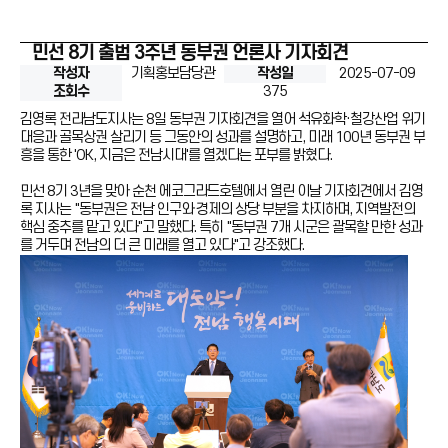
민선 8기 출범 3주년 동부권 언론사 기자회견
작성자
기획홍보담당관
작성일
2025-07-09
조회수
375
김영록 전라남도지사는 8일 동부권 기자회견을 열어 석유화학·철강산업 위기
대응과 골목상권 살리기 등 그동안의 성과를 설명하고, 미래 100년 동부권 부
흥을 통한 'OK, 지금은 전남시대'를 열겠다는 포부를 밝혔다.
민선 8기 3년을 맞아 순천 에코그라드호텔에서 열린 이날 기자회견에서 김영
록 지사는 "동부권은 전남 인구와 경제의 상당 부분을 차지하며, 지역발전의
핵심 중추를 맡고 있다"고 말했다. 특히 "동부권 7개 시군은 괄목할 만한 성과
를 거두며 전남의 더 큰 미래를 열고 있다"고 강조했다.