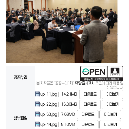
공공누리
본 저작물은 "공공누리"
제1유형:출처표시
조건에 따라 이용 할
수 있습니다.
up-11.jpg
14.21MB
다운로드
미리보기
up-22.jpg
13.30MB
다운로드
미리보기
up-33.jpg
7.68MB
다운로드
미리보기
첨부파일
up-44.jpg
8.10MB
다운로드
미리보기