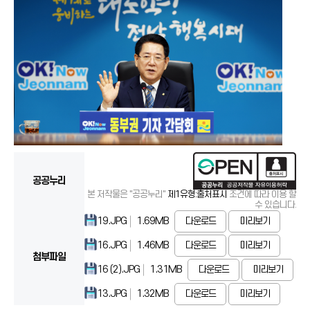
공공누리
본 저작물은 "공공누리"
제1유형:출처표시
조건에 따라 이용 할
수 있습니다.
19.JPG
1.69MB
다운로드
미리보기
16.JPG
1.46MB
다운로드
미리보기
첨부파일
16 (2).JPG
1.31MB
다운로드
미리보기
13.JPG
1.32MB
다운로드
미리보기